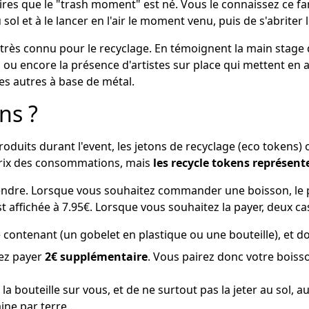
res que le "trash moment" est né. Vous le connaissez ce 
sol et à le lancer en l'air le moment venu, puis de s'abriter
 très connu pour le recyclage. En témoignent la main stage d
, ou encore la présence d'artistes sur place qui mettent en a
les autres à base de métal.
ns ?
oduits durant l'event, les jetons de recyclage (eco tokens) o
e prix des consommations, mais
les recycle tokens représen
dre. Lorsque vous souhaitez commander une boisson, le pri
affichée à 7.95€. Lorsque vous souhaitez la payer, deux cas
 contenant (un gobelet en plastique ou une bouteille), et do
rez payer
2€ supplémentaire
. Vous pairez donc votre boiss
u la bouteille sur vous, et de ne surtout pas la jeter au sol
ine par terre...