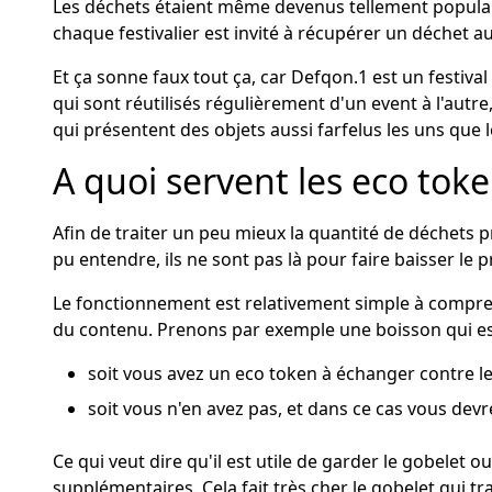
Les déchets étaient même devenus tellement populai
chaque festivalier est invité à récupérer un déchet au 
Et ça sonne faux tout ça, car Defqon.1 est un festival
qui sont réutilisés régulièrement d'un event à l'autre
qui présentent des objets aussi farfelus les uns que 
A quoi servent les eco toke
Afin de traiter un peu mieux la quantité de déchets pr
pu entendre, ils ne sont pas là pour faire baisser l
Le fonctionnement est relativement simple à compren
du contenu. Prenons par exemple une boisson qui est 
soit vous avez un eco token à échanger contre le
soit vous n'en avez pas, et dans ce cas vous dev
Ce qui veut dire qu'il est utile de garder le gobelet o
supplémentaires. Cela fait très cher le gobelet qui tra